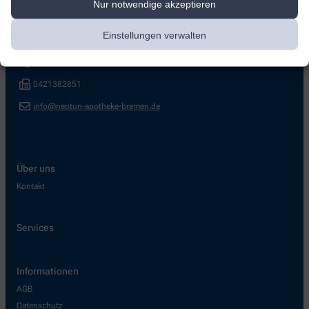
Nur notwendige akzeptieren
Neptun-Apotheke
Einstellungen verwalten
Elisabethstr. 41/42
,
28217
Bremen
0421383138
0421382851
info@neptun-apotheke-bremen.de
Über uns
Kontakt
Services
Informationen
AGB
Datenschutz